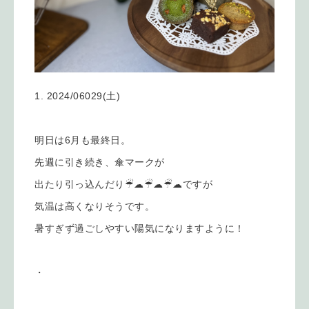
2024/06029(土)
明日は6月も最終日。
先週に引き続き、傘マークが
出たり引っ込んだり☔︎☁︎☔︎☁︎☔︎☁︎ですが
気温は高くなりそうです。
暑すぎず過ごしやすい陽気になりますように！
・