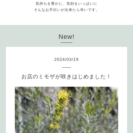
気持ちを豊かに、笑顔をいっぱいに
そんなお手伝いが出来たら幸いです。
New!
2024
/
03
/
19
お店のミモザが咲きはじめました！