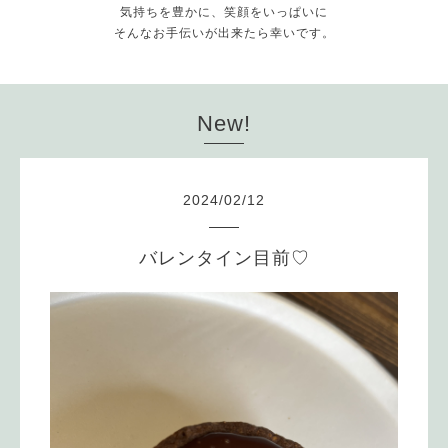
気持ちを豊かに、笑顔をいっぱいに
そんなお手伝いが出来たら幸いです。
New!
2024
/
02
/
12
バレンタイン目前♡